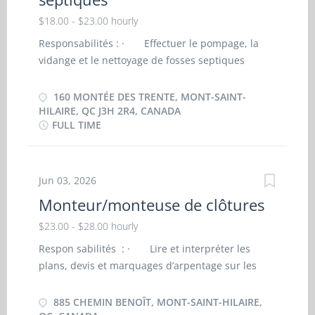
$18.00 - $23.00 hourly
Responsabilités : · Effectuer le pompage, la
vidange et le nettoyage de fosses septiques
installées sur les sites de construction. ·
Assurer le transport, l’installation et l’entretien
160 MONTÉE DES TRENTE, MONT-SAINT-
des toilettes chimiques sur les chantiers. ·
HILAIRE, QC J3H 2R4, CANADA
FULL TIME
Vérifier et maintenir le bon fonctionnement des
systèmes sanitaires temporaires liés aux
chantiers. · Réaliser l’inspection des fosses et
installations sanitaires afin de détecter les
Jun 03, 2026
problèmes (blocages, débordements, dommages
Monteur/monteuse de clôtures
structuraux). · Utiliser et manœuvrer
$23.00 - $28.00 hourly
l’équipement spécialisé de pompage et de
transport (camions vacuum, boyaux de pompage,
Respon sabilités : · Lire et interpréter les
systèmes sous pression). · Manipuler et
plans, devis et marquages d’arpentage sur les
évacuer les matières selon les normes
chantiers. · Préparer le terrain pour
environnementales et de sécurité en vigueur. ·
l'installation des clôtures : délimitation, creusage
885 CHEMIN BENOÎT, MONT-SAINT-HILAIRE,
Effectuer des réparations mineures aux fosses