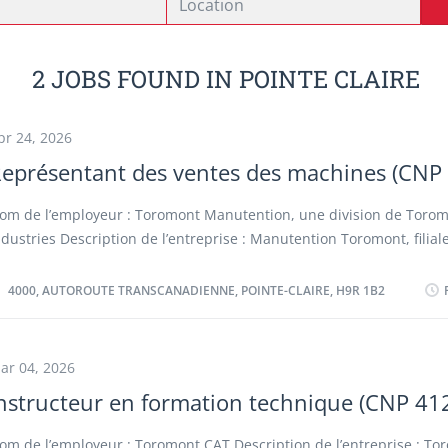
2 JOBS FOUND IN POINTE CLAIRE
pr 24, 2026
eprésentant des ventes des machines (CNP
om de l’employeur : Toromont Manutention, une division de Toro
ndustries Description de l’entreprise : Manutention Toromont, filial
ropriété exclusive des Industries Toromont Ltée, vend, loue et offre
près-vente des chariots élévateurs Caterpillar, Mitsubishi et Junghe
4000, AUTOROUTE TRANSCANADIENNE, POINTE-CLAIRE, H9R 1B2
ous sommes aussi le concessionnaire autorisé des chariots élévate
orte-conteneurs Kalmar, des chariots élévateurs tout terrain AUSA,
olutions énergétiques Hoppecke. Enfin, Manutention Toromont une
ar 04, 2026
e produits de rayonnage et d’entreposage et des équipements spéc
nstructeur en formation technique (CNP 41
ettoyage de planchers. Lieu du travail : 4000, autoroute Transcana
ointe-Claire, H9R 1B2 Titre du poste : Représentant des ventes de
om de l’employeur : Toromont CAT Description de l’entreprise : To