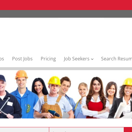
bs
Post Jobs
Pricing
Job Seekers
Search Resu
Location