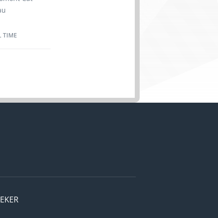
 vacance :
au
tant
 Terre-
au sein
éparer de
L TIME
chés que
n
e, Quebec
1210)
istant
r en
formation
en avec la
et
EEKER