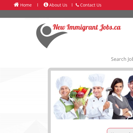
Home
l
About Us
l
Contact Us
Search Jo