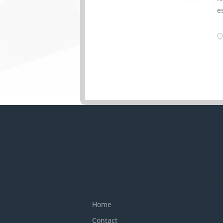
(
e
e
N
R
N
de
l
n
e
H
L
P
f
d
g
p
Home
Contact