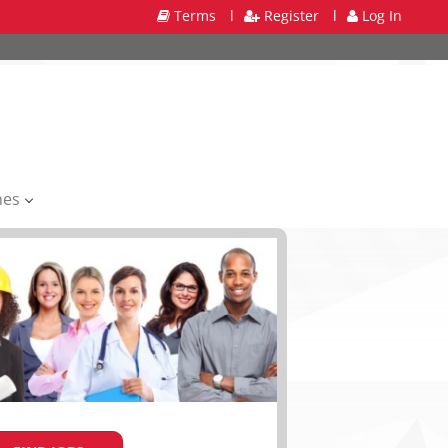
Terms
l
Register
l
Log In
mes