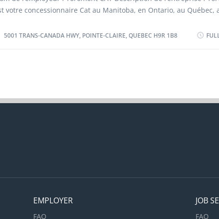
CNP 62100) Langue : Français Nombre de postes vacants : 1 Type de
st votre concessionnaire Cat au Manitoba, en Ontario, au Québec, 
xistant Poste : Permanent, temps plein Description des taches : En 
ouveau-Brunswick, en Nouvelle-Écosse, à l’Île-du-Prince-Édouard, à
eprésentant des ventes, VOUS aurez la possibilité de : • Travailler 
euve-et-Labrador ainsi qu’au Nunavut. Notre mission : fournir et r
5001 TRANS-CANADA HWY, POINTE-CLAIRE, QUEBEC H9R 1B8
FUL
...
’équipement neuf et d’occasion en offrant à nos clients sur les mar
ous desservons une expérience de qualité supérieure et un soutie
xceptionnel. Lieu du travail : 5001 Trans-Canada Hwy, Pointe-Clair
9R 1B8 Titre du poste : Instructeur en formation technique (CNP 4
angue : Français Nombre de postes vacants : 1 Type de vacance : ex
oste : Permanent, temps plein Description des taches : L’instructeu
ormation technique est responsable de la prestation des cours de 
irigés par un instructeur pour les clients internes et externes, en li
amme de produits Caterpillar. L’instructeur doit planifier, élaborer 
résenter...
EMPLOYER
JOB S
FAQ
FAQ