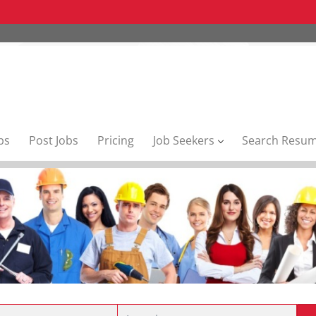
bs
Post Jobs
Pricing
Job Seekers
Search Resu
Location