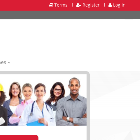
Terms
l
Register
l
Log In
mes