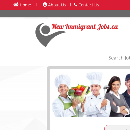
Home
l
About Us
l
Contact Us
Search Jo