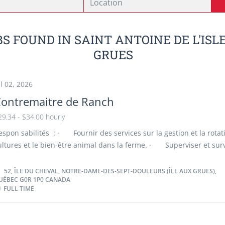
BS FOUND IN SAINT ANTOINE DE L'ISL
GRUES
ul 02, 2026
ontremaitre de Ranch
29.34 - $34.00 hourly
espon sabilités : · Fournir des services sur la gestion et la rotat
ultures et le bien-être animal dans la ferme. · Superviser et surv
pérations de culture et d'autres programmes liés à la récolte. · 
'il y a lieu, des tâches agricoles générales. Qualités recherchées ·
52, ÎLE DU CHEVAL, NOTRE-DAME-DES-SEPT-DOULEURS (ÎLE AUX GRUES),
UÉBEC G0R 1P0 CANADA
 Attitude positive · Esprit d’équipe · Respect et professio
FULL TIME
 Sens des responsabilités · Autonomie et débrouillardise 
ndurance et persévérance · Engagement Critères de candidatu
xpérience : Un atout Langues : Aucune connaissance linguistique r