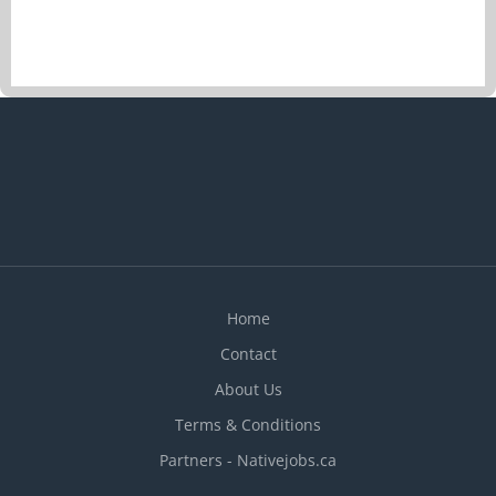
Nous détenons des usines de fabrication dotées
d’équipement et de technologies de pointe, ainsi
que des centres de distribution aux États-Unis, au
Canada et en Chine. De plus, les produits GSC
sont soumis à des tests et à des normes de
qualité de calibre mondial afin de garantir des
solutions de la plus haute qualité au meilleur
prix. Location of Work: 160 Rue Vanier, Saint-Jean-
Sur-Richelieu, Quebec, J3B 3R4 Titre du poste :
Directeur à la production (CNP 90010) Langue :
Anglais ou français Nombre de postes vacants : 1
Poste : Permanent, temps plein Description des
Home
taches : • Planifie, organise,...
Contact
About Us
Terms & Conditions
Partners - Nativejobs.ca