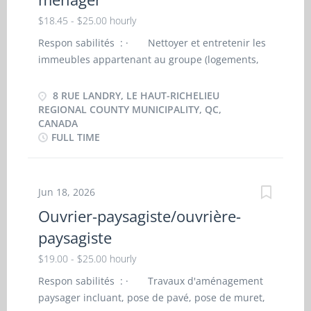
$18.45 - $25.00 hourly
Respon sabilités : · Nettoyer et entretenir les
immeubles appartenant au groupe (logements,
locaux commerciaux ou espaces communs). ·
Effectuer le dépoussiérage, le lavage des
8 RUE LANDRY, LE HAUT-RICHELIEU
planchers, des murs, des vitres et des surfaces
REGIONAL COUNTY MUNICIPALITY, QC,
CANADA
après des travaux de construction ou de
FULL TIME
rénovation légère. · Ramasser et disposer
adéquatement les résidus de matériaux non
dangereux (poussière, sciure, plastique, carton,
Jun 18, 2026
etc.). · Nettoyer les entrées, cages d’escalier,
garages, corridors et espaces extérieurs après le
Ouvrier-paysagiste/ouvrière-
passage des équipes de chantier. · Entretenir
paysagiste
les aires communes afin d’assurer la conformité
$19.00 - $25.00 hourly
et la sécurité des lieux avant livraison. ·
Effectuer le nettoyage des équipements et
Respon sabilités : · Travaux d'aménagement
mobiliers installés après les travaux (armoires,
paysager incluant, pose de pavé, pose de muret,
électroménagers, luminaires, etc.). · Assurer la