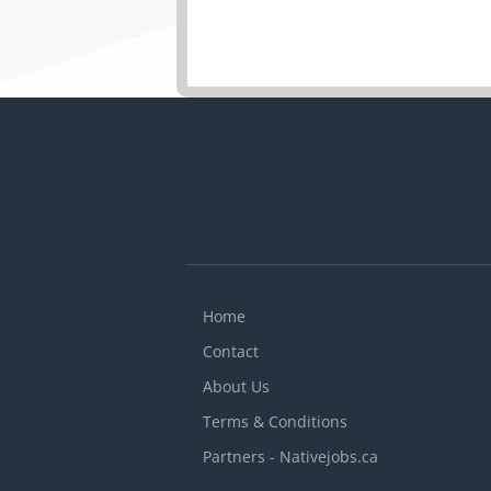
l
m
g
s
c
s
c
Home
Contact
About Us
Terms & Conditions
Partners - Nativejobs.ca