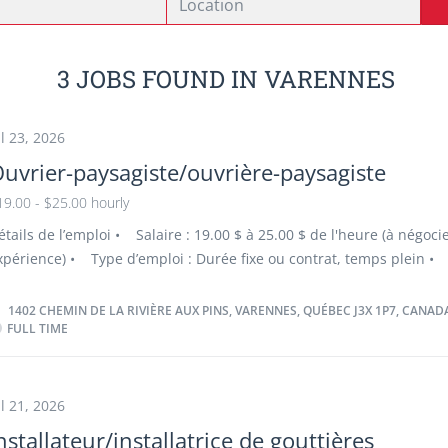
3 JOBS FOUND IN VARENNES
ul 23, 2026
uvrier-paysagiste/ouvrière-paysagiste
19.00 - $25.00 hourly
étails de l’emploi • Salaire : 19.00 $ à 25.00 $ de l'heure (à négoci
xpérience) • Type d’emploi : Durée fixe ou contrat, temps plein • 
402 Chemin de la Rivière aux Pins Varennes (Québec) J3X 1P7 Can
e début : Début 2027 • Plusieurs postes disponibles • Heures
1402 CHEMIN DE LA RIVIÈRE AUX PINS, VARENNES, QUÉBEC J3X 1P7, CANAD
FULL TIME
upplémentaires Responsabilités : • Collaborer avec les équipes 
errassement lors des travaux d'excavation et de préparation des su
ue des aménagements paysagers. • Participer à l'installation de 
rainage et d'infrastructures souterraines (drains, puisards et tuyaut
ul 21, 2026
uite des travaux d'excavation. • Effectuer le nivellement, le rembla
nstallateur/installatrice de gouttières