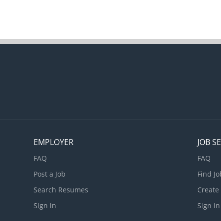
es niveaux et pentes du sol selon les spécifications des plans à l’aide
anuels ou mécanisés. · Installer des membranes, des matériau
ranulaires et des éléments de soutien en prévision de la construct
urfaces ou d’aménagements permanents. · Collaborer avec les
onducteurs d’engins pour assurer un positionnement sécuritaire d
ur le chantier. · Mettre en place ou retirer les structures tempor
omme les coffrages,...
EMPLOYER
JOB S
FAQ
FAQ
Post a Job
Find Jo
Search Resumes
Create
Sign in
Sign in