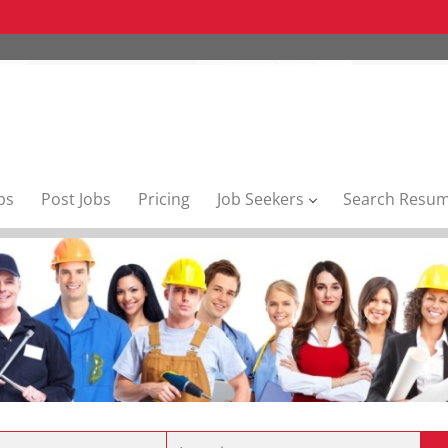
bs
Post Jobs
Pricing
Job Seekers
Search Resu
Location