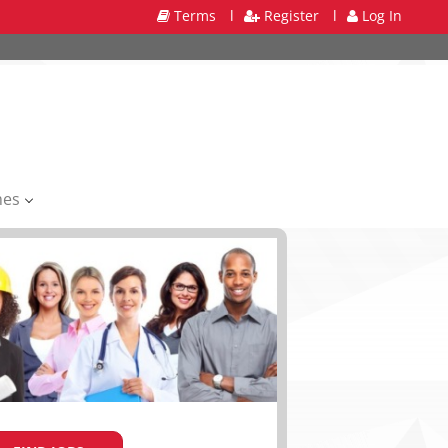
Terms
l
Register
l
Log In
mes