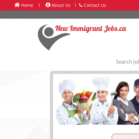
Home
l
About Us
l
Contact Us
Search Jo