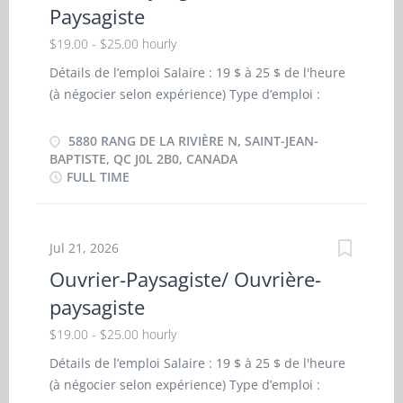
Paysagiste
Participer aux travaux d'ouverture et de
fermeture des terrains selon les saisons. ·
$19.00 - $25.00 hourly
Effectuer la manutention des matériaux et
Détails de l’emploi Salaire : 19 $ à 25 $ de l'heure
maintenir les chantiers propres, sécuritaires et
(à négocier selon expérience) Type d’emploi :
conformes aux normes de santé et sécurité au
Durée fixe ou contrat, temps plein Lieu : 5880
travail . Qualités recherchées · Fiabilité ·
Rang de la Rivière N, Saint-Jean-Baptiste, QC J0L
5880 RANG DE LA RIVIÈRE N, SAINT-JEAN-
Attitude positive · Esprit d’équipe · Respect
2B0, Canada Plusieurs postes disponibles Heures
BAPTISTE, QC J0L 2B0, CANADA
et professionnalisme · Sens...
FULL TIME
supplémentaires Respon sabilités : Effectuer des
travaux d'aménagement paysager conformément
aux plans et aux directives de l'équipe. Participer
aux travaux d'excavation, de nivellement, de
Jul 21, 2026
compactage et de préparation des terrains en vue
Ouvrier-Paysagiste/ Ouvrière-
des aménagements extérieurs. Installer des pavés
paysagiste
unis, des murets, des bordures et d'autres
éléments d'aménagement paysager. Effectuer la
$19.00 - $25.00 hourly
préparation de la saison estivale, notamment par
Détails de l’emploi Salaire : 19 $ à 25 $ de l'heure
l'organisation des matériaux, des outils et des
(à négocier selon expérience) Type d’emploi :
équipements nécessaires aux chantiers. Réaliser