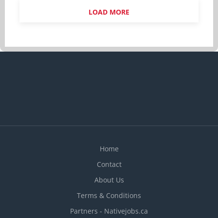
participer à la plantation de végétaux, au besoin.
LOAD MORE
· Réaliser l'entretien mineur des outils et des
équipements utilisés et signaler toute anomalie.
· Participer à la préparation de la saison
estivale, incluant l'organisation des équipements,
le rangement et la gestion de l'inventaire des
matériaux et fournitures. Qualités recherchées
· Fiabilité · Attitude positive · Esprit
d’équipe · Respect et professionnalisme ·
Sens...
Home
Contact
About Us
Terms & Conditions
Partners - Nativejobs.ca