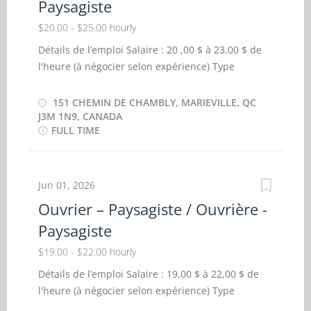
Paysagiste
matériaux comme le béton ou l’asphalte.
Transporter et distribuer manuellement des
$20.00 - $25.00 hourly
matériaux dans les zones de travail difficiles
Détails de l’emploi Salaire : 20 ,00 $ à 23,00 $ de
d’accès. Fournir un soutien aux travailleurs
l'heure (à négocier selon expérience) Type
qualifiés (charpentiers, maçons, opérateurs de
d’emploi : Durée fixe ou contrat, temps plein Lieu :
machinerie lourde, etc.) dans l’exécution de leurs
151 Chemin de Chambly, Marieville, QC J3M 1N9,
151 CHEMIN DE CHAMBLY, MARIEVILLE, QC
tâches Qualités recherchées Fiabilité Attitude
Canada Plusieurs postes disponibles : Heures
J3M 1N9, CANADA
positive Esprit d’équipe Respect et
FULL TIME
supplémentaires Responsabilités : Préparation de
professionnalisme Sens des...
machinerie Préparation des terrains Plantation de
végétaux Pose des pavés et tourbes Entretien de
plates-bandes et des pelouses Aide à l'excavation
Jun 01, 2026
Qualités recherchées Fiabilité Attitude positive
Ouvrier – Paysagiste / Ouvrière -
Esprit d’équipe Respect et professionnalisme
Paysagiste
Sens des responsabilités Autonomie et
débrouillardise Endurance et persévérance
$19.00 - $22.00 hourly
Engagement Critères de candidature Expérience :
Détails de l’emploi Salaire : 19,00 $ à 22,00 $ de
Un atout Langues : Aucune connaissance
l'heure (à négocier selon expérience) Type
linguistique requise Admissibilité : Être citoyen
d’emploi : Durée fixe ou contrat, temps plein Lieu :