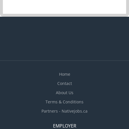
Réaliser le débroussaillage mécanique et manuel
afin de maintenir les espaces verts accessibles et
sécuritaires. Procéder au ramassage et à la
collecte des déchets et débris dans les zones
gazonnées et espaces adjacents. Conduire et
utiliser la machinerie légère d’entretien paysager
(tracteurs, tondeuses industrielles, souffleuses).
Effectuer des travaux saisonniers de déneigement
: déblayage mécanique et manuel, épandage
d’abrasifs, dégagement des accès piétonniers et
des espaces gazonnés....
Home
Contact
About Us
Terms & Conditions
Partners - Nativejobs.ca
EMPLOYER