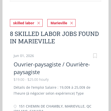
skilled labor
Marieville
8 SKILLED LABOR JOBS FOUND
IN MARIEVILLE
Jun 01, 2026
Ouvrier-paysagiste / Ouvrière-
paysagiste
$19.00 - $25.00 hourly
Détails de l’emploi Salaire : 19,00$ à 25,00$ de
l'heure (à négocier selon expérience) Type
d’emploi : Durée fixe ou contrat, temps plein Lieu :
151 Chemin de Chambly, Marieville, QC J3M 1N9,
151 CHEMIN DE CHAMBLY, MARIEVILLE, QC